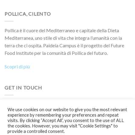
POLLICA, CILENTO
Pollica è il cuore del Mediterraneo e capitale della Dieta
Mediterranea, uno stile di vita che integra l’umanità con la
terra che ci ospita. Paideia Campus è il progetto del Future
Food Institute per la comunità di Pollica del futuro.
Scopri di più
GET IN TOUCH
Vuoi collaborare a un progetto, partecipare a un evento, a un
We use cookies on our website to give you the most relevant
Boot Camp o semplicemente saperne di più?
experience by remembering your preferences and repeat
visits. By clicking “Accept All”, you consent to the use of ALL
Contattaci!
the cookies. However, you may visit "Cookie Settings" to
provide a controlled consent.