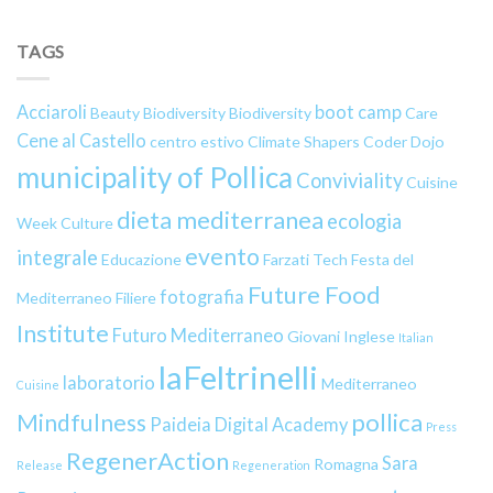
TAGS
Acciaroli
boot camp
Beauty
Biodiversity
Biodiversity
Care
Cene al Castello
centro estivo
Climate Shapers
Coder Dojo
municipality of Pollica
Conviviality
Cuisine
dieta mediterranea
ecologia
Week
Culture
evento
integrale
Educazione
Farzati Tech
Festa del
Future Food
fotografia
Mediterraneo
Filiere
Institute
Futuro Mediterraneo
Giovani
Inglese
Italian
laFeltrinelli
laboratorio
Mediterraneo
Cuisine
pollica
Mindfulness
Paideia Digital Academy
Press
RegenerAction
Sara
Romagna
Release
Regeneration