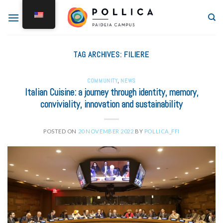
TAG ARCHIVES:
FILIERE
COMMUNITY
,
NEWS
Italian Cuisine: a journey through identity, memory,
conviviality, innovation and sustainability
POSTED ON
20 NOVEMBER 2022
BY
POLLICA_FFI