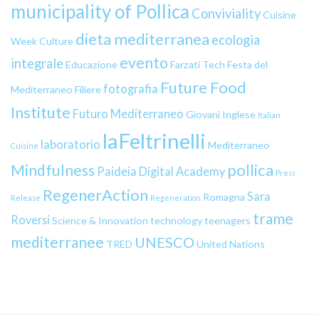
municipality of Pollica
Conviviality
Cuisine
dieta mediterranea
ecologia
Week
Culture
evento
integrale
Educazione
Farzati Tech
Festa del
Future Food
fotografia
Mediterraneo
Filiere
Institute
Futuro Mediterraneo
Giovani
Inglese
Italian
laFeltrinelli
laboratorio
Mediterraneo
Cuisine
pollica
Mindfulness
Paideia Digital Academy
Press
RegenerAction
Sara
Romagna
Release
Regeneration
trame
Roversi
Science & Innovation
technology
teenagers
mediterranee
UNESCO
TRED
United Nations