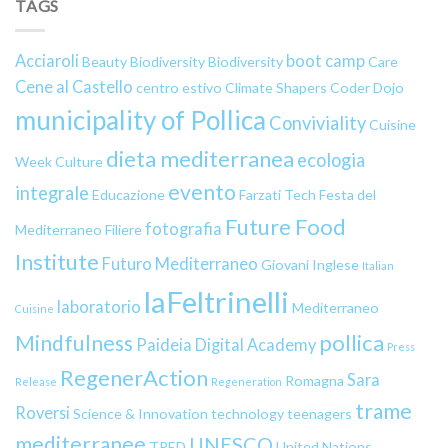
TAGS
Acciaroli
boot camp
Beauty
Biodiversity
Biodiversity
Care
Cene al Castello
centro estivo
Climate Shapers
Coder Dojo
municipality of Pollica
Conviviality
Cuisine
dieta mediterranea
ecologia
Week
Culture
evento
integrale
Educazione
Farzati Tech
Festa del
Future Food
fotografia
Mediterraneo
Filiere
Institute
Futuro Mediterraneo
Giovani
Inglese
Italian
laFeltrinelli
laboratorio
Mediterraneo
Cuisine
pollica
Mindfulness
Paideia Digital Academy
Press
RegenerAction
Sara
Romagna
Release
Regeneration
trame
Roversi
Science & Innovation
technology
teenagers
mediterranee
UNESCO
TRED
United Nations