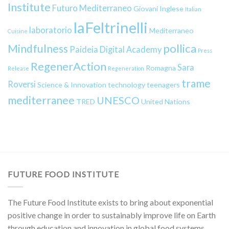
Institute
Futuro Mediterraneo
Giovani
Inglese
Italian
laFeltrinelli
laboratorio
Mediterraneo
Cuisine
pollica
Mindfulness
Paideia Digital Academy
Press
RegenerAction
Sara
Romagna
Release
Regeneration
trame
Roversi
Science & Innovation
technology
teenagers
mediterranee
UNESCO
TRED
United Nations
FUTURE FOOD INSTITUTE
The Future Food Institute exists to bring about exponential
positive change in order to sustainably improve life on Earth
through education and innovation in global food systems.