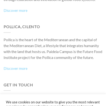
Discover more
POLLICA, CILENTO
Pollica is the heart of the Mediterranean and the capital of
the Mediterranean Diet, a lifestyle that integrates humanity
with the land that hosts us. Paideia Campus is the Future Food
Institute project for the Pollica community of the future.
Discover more
GET IN TOUCH
Do you want to collaborate on a project, attend an event,
We use cookies on our website to give you the most relevant
participate in a Boot Camp or simply learn more?