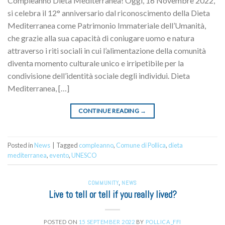
Compleanno Dieta Mediterranea! Oggi, 16 Novembre 2022,
si celebra il 12° anniversario dal riconoscimento della Dieta
Mediterranea come Patrimonio Immateriale dell’Umanità,
che grazie alla sua capacità di coniugare uomo e natura
attraverso i riti sociali in cui l’alimentazione della comunità
diventa momento culturale unico e irripetibile per la
condivisione dell’identità sociale degli individui. Dieta
Mediterranea, […]
CONTINUE READING
→
Posted in
News
|
Tagged
compleanno
,
Comune di Pollica
,
dieta
mediterranea
,
evento
,
UNESCO
COMMUNITY
,
NEWS
Live to tell or tell if you really lived?
POSTED ON
15 SEPTEMBER 2022
BY
POLLICA_FFI