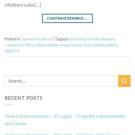
riflettere sulla […]
CONTINUE READING
→
Posted in
Community
,
News
|
Tagged
boot camp
,
Climate Shapers
,
Comune di Pollica
,
dieta mediterranea
,
Future Food Institute
,
pollica
,
UNESCO
RECENT POSTS
Teatro Gastronomico – 31 Luglio – Frugalità e Spontaneità
del Cilento
Teatro Gastronomico – 28 Luglio – Il Tempo della Capra: