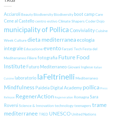
TAGS
Acciaroli
boot camp
Beauty
Biodiversity
Biodiversity
Care
Cene al Castello
centro estivo
Climate Shapers
Coder Dojo
municipality of Pollica
Conviviality
Cuisine
dieta mediterranea
ecologia
Week
Culture
evento
integrale
Educazione
Farzati Tech
Festa del
Future Food
fotografia
Mediterraneo
Filiere
Institute
Futuro Mediterraneo
Giovani
Inglese
Italian
laFeltrinelli
laboratorio
Mediterraneo
Cuisine
pollica
Mindfulness
Paideia Digital Academy
Press
RegenerAction
Sara
Romagna
Release
Regeneration
trame
Roversi
Science & Innovation
technology
teenagers
mediterranee
UNESCO
TRED
United Nations