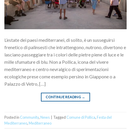
L’estate dei paesi mediterranei, di solito, è un susseguirsi
frenetico di palinsesti che intrattengono, nutrono, divertono e
lasciano passeggiare tra i colori delle pietre piene di luce e le
mille sfumature di blu. Non a Pollica, icona del vivere
mediterraneo e centro nevralgico di sperimentazioni
ecologiche prese come esempio persino in Giappone o a
Palazzo di Vetro, […]
CONTINUE READING
→
Posted in
Community
,
News
|
Tagged
Comune di Pollica
,
Festa del
Mediterraneo
,
Mediterraneo