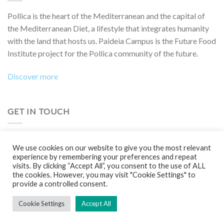
Pollica is the heart of the Mediterranean and the capital of
the Mediterranean Diet, a lifestyle that integrates humanity
with the land that hosts us. Paideia Campus is the Future Food
Institute project for the Pollica community of the future.
Discover more
GET IN TOUCH
Do you want to collaborate on a project, attend an event,
We use cookies on our website to give you the most relevant
participate in a Boot Camp or simply learn more?
experience by remembering your preferences and repeat
visits. By clicking “Accept All”, you consent to the use of ALL
Contact us!
the cookies. However, you may visit "Cookie Settings" to
provide a controlled consent.
Cookie Settings
Accept All
Copyright 2026 ©
Future Food Institute