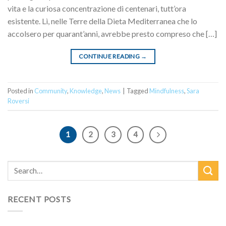
vita e la curiosa concentrazione di centenari, tutt’ora
esistente. Lì, nelle Terre della Dieta Mediterranea che lo
accolsero per quarant’anni, avrebbe presto compreso che […]
CONTINUE READING
→
Posted in
Community
,
Knowledge
,
News
|
Tagged
Mindfulness
,
Sara
Roversi
1
2
3
4
RECENT POSTS