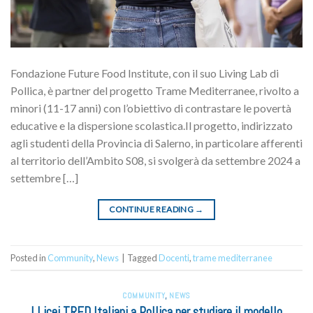
Fondazione Future Food Institute, con il suo Living Lab di
Pollica, è partner del progetto Trame Mediterranee, rivolto a
minori (11-17 anni) con l’obiettivo di contrastare le povertà
educative e la dispersione scolastica.Il progetto, indirizzato
agli studenti della Provincia di Salerno, in particolare afferenti
al territorio dell’Ambito S08, si svolgerà da settembre 2024 a
settembre […]
CONTINUE READING
→
Posted in
Community
,
News
|
Tagged
Docenti
,
trame mediterranee
COMMUNITY
,
NEWS
I Licei TRED Italiani a Pollica per studiare il modello