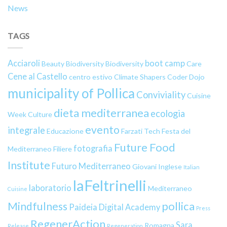
News
TAGS
Acciaroli
boot camp
Beauty
Biodiversity
Biodiversity
Care
Cene al Castello
centro estivo
Climate Shapers
Coder Dojo
municipality of Pollica
Conviviality
Cuisine
dieta mediterranea
ecologia
Week
Culture
evento
integrale
Educazione
Farzati Tech
Festa del
Future Food
fotografia
Mediterraneo
Filiere
Institute
Futuro Mediterraneo
Giovani
Inglese
Italian
laFeltrinelli
laboratorio
Mediterraneo
Cuisine
pollica
Mindfulness
Paideia Digital Academy
Press
RegenerAction
Sara
Romagna
Release
Regeneration