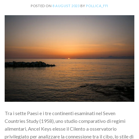
POSTED ON
8 AUGUST 2023
BY
POLLICA_FFI
Tra i sette Paesi e i tre continenti esaminati nel Seven
Countries Study (1958), uno studio comparativo di regimi
alimentari, Ancel Keys elesse il Cilento a osservatorio
privilegiato per analizzare la connessione tra il cibo, lo stile di