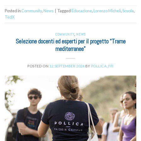
Posted in
Community
,
News
|
Tagged
Educazione
,
Lorenzo Micheli
,
Scuola
,
TedX
COMMUNITY
,
NEWS
Selezione docenti ed esperti per il progetto “Trame
mediterranee”
POSTED ON
12 SEPTEMBER 2024
BY
POLLICA_FFI