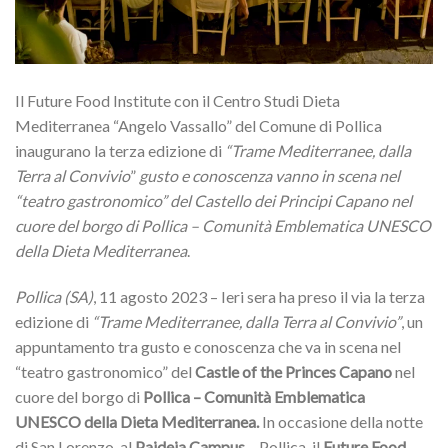
Il Future Food Institute con il Centro Studi Dieta
Mediterranea “Angelo Vassallo” del Comune di Pollica
inaugurano la terza edizione di
“Trame Mediterranee, dalla
Terra al Convivio
”
gusto e conoscenza vanno in scena nel
“teatro gastronomico” del Castello dei Principi Capano nel
cuore del borgo di Pollica – Comunità Emblematica UNESCO
della Dieta Mediterranea
.
Pollica (SA)
, 11 agosto 2023 – Ieri sera ha preso il via la terza
edizione di
“Trame Mediterranee, dalla Terra al Convivio”
, un
appuntamento tra gusto e conoscenza che va in scena nel
“teatro gastronomico” del
Castle of the Princes Capano
nel
cuore del borgo di
Pollica – Comunità Emblematica
UNESCO della Dieta Mediterranea.
In occasione della notte
di San Lorenzo, al
Paideia Campus
– Pollica, il
Future Food