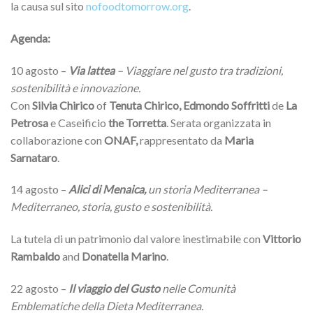
la causa sul sito
nofoodtomorrow.org
.
Agenda:
10 agosto –
Via lattea
– Viaggiare nel gusto tra tradizioni,
sostenibilità e innovazione.
Con
Silvia Chirico
of
Tenuta Chirico, Edmondo Soffritti
de
La
Petrosa
e Caseificio
the
Torretta
. Serata organizzata in
collaborazione con
ONAF,
rappresentato da
Maria
Sarnataro
.
14 agosto –
Alici di Menaica,
un storia Mediterranea –
Mediterraneo, storia, gusto e sostenibilità.
La tutela di un patrimonio dal valore inestimabile con
Vittorio
Rambaldo
and
Donatella Marino
.
22 agosto –
Il viaggio del Gusto
nelle Comunità
Emblematiche della Dieta Mediterranea.