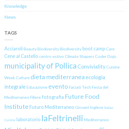
Knowledge
News
TAGS
Acciaroli
boot camp
Beauty
Biodiversity
Biodiversity
Care
Cene al Castello
centro estivo
Climate Shapers
Coder Dojo
municipality of Pollica
Conviviality
Cuisine
dieta mediterranea
ecologia
Week
Culture
evento
integrale
Educazione
Farzati Tech
Festa del
Future Food
fotografia
Mediterraneo
Filiere
Institute
Futuro Mediterraneo
Giovani
Inglese
Italian
laFeltrinelli
laboratorio
Mediterraneo
Cuisine