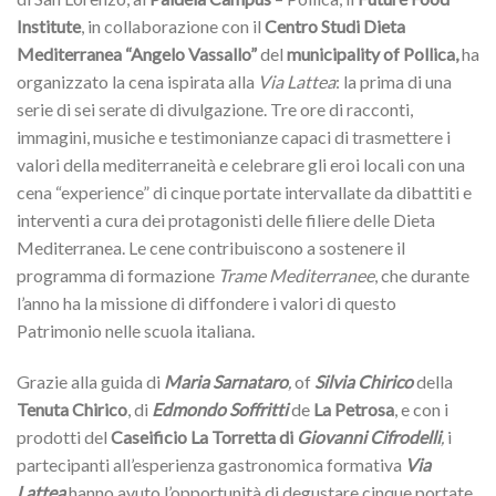
Institute
, in collaborazione con il
Centro Studi Dieta
Mediterranea “Angelo Vassallo”
del
municipality of Pollica
,
ha
organizzato la cena ispirata alla
Via Lattea
: la prima di una
serie di sei serate di divulgazione. Tre ore di racconti,
immagini, musiche e testimonianze capaci di trasmettere i
valori della mediterraneità e celebrare gli eroi locali con una
cena “experience” di cinque portate intervallate da dibattiti e
interventi a cura dei protagonisti delle filiere delle Dieta
Mediterranea. Le cene contribuiscono a sostenere il
programma di formazione
Trame Mediterranee
, che durante
l’anno ha la missione di diffondere i valori di questo
Patrimonio nelle scuola italiana.
Grazie alla guida di
Maria Sarnataro
,
of
Silvia Chirico
della
Tenuta Chirico
, di
Edmondo Soffritti
de
La Petrosa
, e con i
prodotti del
Caseificio La Torretta di
Giovanni Cifrodelli
,
i
partecipanti all’esperienza gastronomica formativa
Via
Lattea
hanno avuto l’opportunità di degustare cinque portate