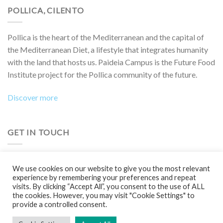
POLLICA, CILENTO
Pollica is the heart of the Mediterranean and the capital of
the Mediterranean Diet, a lifestyle that integrates humanity
with the land that hosts us. Paideia Campus is the Future Food
Institute project for the Pollica community of the future.
Discover more
GET IN TOUCH
Do you want to collaborate on a project, attend an event,
We use cookies on our website to give you the most relevant
participate in a Boot Camp or simply learn more?
experience by remembering your preferences and repeat
visits. By clicking “Accept All”, you consent to the use of ALL
Contact us!
the cookies. However, you may visit "Cookie Settings" to
provide a controlled consent.