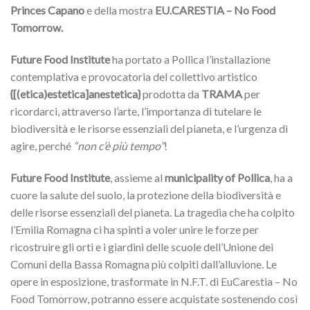
Princes Capano
e della mostra
EU.CARESTIA – No Food
Tomorrow.
Future Food Institute
ha portato a Pollica l’installazione
contemplativa e provocatoria del collettivo artistico
{[(etica)estetica]anestetica}
prodotta da
TRAMA
per
ricordarci, attraverso l’arte, l’importanza di tutelare le
biodiversità e le risorse essenziali del pianeta, e l’urgenza di
agire, perché
“non c’è più tempo”
!
Future Food Institute
, assieme al
municipality of Pollica
, ha a
cuore la salute del suolo, la protezione della biodiversità e
delle risorse essenziali del pianeta. La tragedia che ha colpito
l’Emilia Romagna ci ha spinti a voler unire le forze per
ricostruire gli orti e i giardini delle scuole dell’Unione dei
Comuni della Bassa Romagna più colpiti dall’alluvione. Le
opere in esposizione, trasformate in N.F.T. di EuCarestia – No
Food Tomorrow, potranno essere acquistate sostenendo così