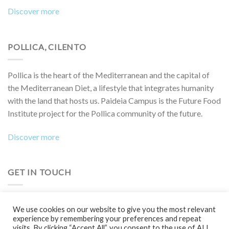
Discover more
POLLICA, CILENTO
Pollica is the heart of the Mediterranean and the capital of
the Mediterranean Diet, a lifestyle that integrates humanity
with the land that hosts us. Paideia Campus is the Future Food
Institute project for the Pollica community of the future.
Discover more
GET IN TOUCH
Do you want to collaborate on a project, attend an event,
We use cookies on our website to give you the most relevant
participate in a Boot Camp or simply learn more?
experience by remembering your preferences and repeat
visits. By clicking “Accept All”, you consent to the use of ALL