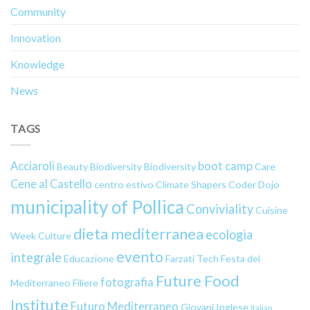
Community
Innovation
Knowledge
News
TAGS
Acciaroli
boot camp
Beauty
Biodiversity
Biodiversity
Care
Cene al Castello
centro estivo
Climate Shapers
Coder Dojo
municipality of Pollica
Conviviality
Cuisine
dieta mediterranea
ecologia
Week
Culture
evento
integrale
Educazione
Farzati Tech
Festa del
Future Food
fotografia
Mediterraneo
Filiere
Institute
Futuro Mediterraneo
Giovani
Inglese
Italian