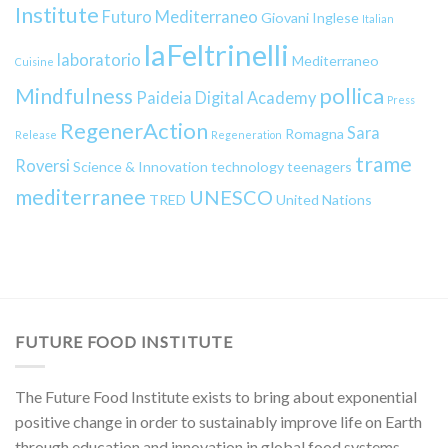
Institute
Futuro Mediterraneo
Giovani
Inglese
Italian
laFeltrinelli
laboratorio
Mediterraneo
Cuisine
pollica
Mindfulness
Paideia Digital Academy
Press
RegenerAction
Sara
Romagna
Release
Regeneration
trame
Roversi
Science & Innovation
technology
teenagers
mediterranee
UNESCO
TRED
United Nations
FUTURE FOOD INSTITUTE
The Future Food Institute exists to bring about exponential
positive change in order to sustainably improve life on Earth
through education and innovation in global food systems.