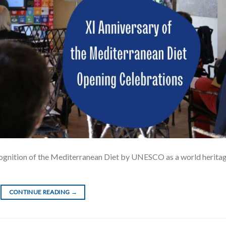
gnition of the Mediterranean Diet by UNESCO as a world heritag
CONTINUE READING
→