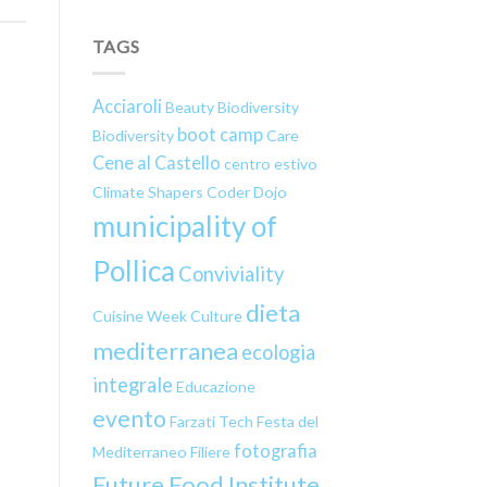
TAGS
Acciaroli
Beauty
Biodiversity
boot camp
Biodiversity
Care
Cene al Castello
centro estivo
Climate Shapers
Coder Dojo
municipality of
Pollica
Conviviality
dieta
Cuisine Week
Culture
mediterranea
ecologia
integrale
Educazione
evento
Farzati Tech
Festa del
fotografia
Mediterraneo
Filiere
Future Food Institute