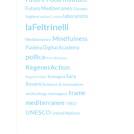
Futuro Mediterraneo
Giovani
laboratorio
Inglese
Italian Cuisine
laFeltrinelli
Mindfulness
Mediterraneo
Paideia Digital Academy
pollica
Press Release
RegenerAction
Sara
Romagna
Regeneration
Roversi
Science & Innovation
trame
technology
teenagers
mediterranee
TRED
UNESCO
United Nations