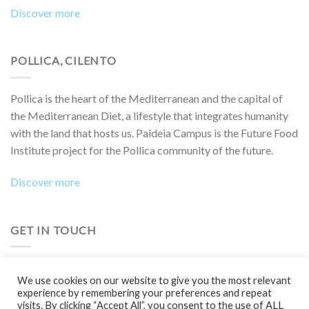
Discover more
POLLICA, CILENTO
Pollica is the heart of the Mediterranean and the capital of
the Mediterranean Diet, a lifestyle that integrates humanity
with the land that hosts us. Paideia Campus is the Future Food
Institute project for the Pollica community of the future.
Discover more
GET IN TOUCH
Do you want to collaborate on a project, attend an event,
We use cookies on our website to give you the most relevant
participate in a Boot Camp or simply learn more?
experience by remembering your preferences and repeat
visits. By clicking “Accept All”, you consent to the use of ALL