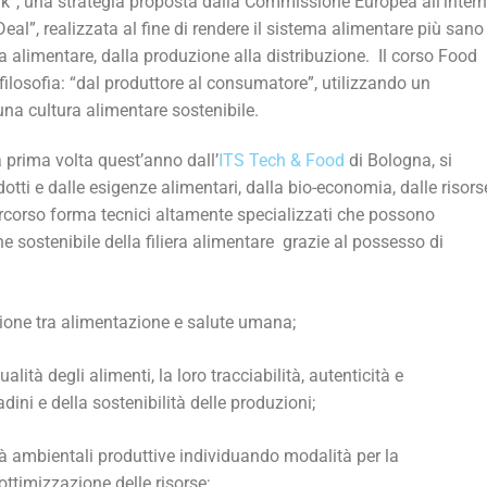
rk”, una strategia proposta dalla Commissione Europea all’inter
al”, realizzata al fine di rendere il sistema alimentare più sano
era alimentare, dalla produzione alla distribuzione. Il corso Food
filosofia: “dal produttore al consumatore”, utilizzando un
 una cultura alimentare sostenibile.
a prima volta quest’anno dall’
ITS Tech & Food
di Bologna, si
otti e dalle esigenze alimentari, dalla bio-economia, dalle risors
 percorso forma tecnici altamente specializzati che possono
ne sostenibile della filiera alimentare grazie al possesso di
zione tra alimentazione e salute umana;
alità degli alimenti, la loro tracciabilità, autenticità e
tadini e della sostenibilità delle produzioni;
tà ambientali produttive individuando modalità per la
’ottimizzazione delle risorse;