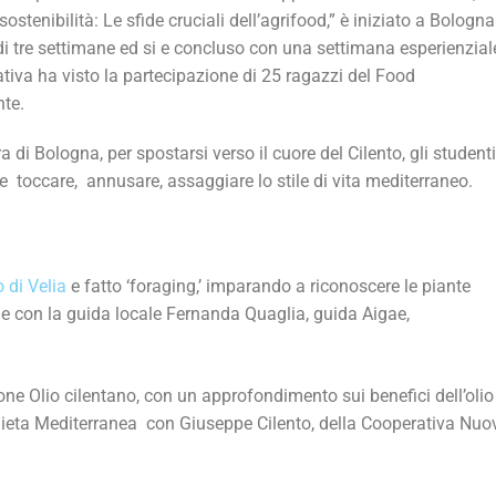
ostenibilità: Le sfide cruciali dell’agrifood,” è iniziato a Bologna
di tre settimane ed si e concluso con una settimana esperienzial
ativa ha visto la partecipazione di 25 ragazzi del Food
nte.
 di Bologna, per spostarsi verso il cuore del Cilento, gli studenti
 toccare, annusare, assaggiare lo stile di vita mediterraneo.
 di Velia
e fatto ‘foraging,’ imparando a riconoscere le piante
nale con la guida locale Fernanda Quaglia, guida Aigae,
ne Olio cilentano, con un approfondimento sui benefici dell’olio
Dieta Mediterranea con Giuseppe Cilento, della Cooperativa Nuo