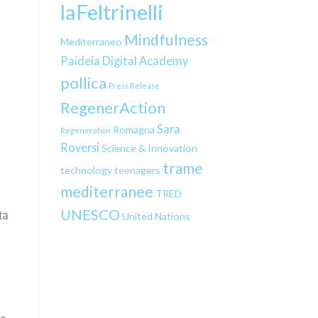
laFeltrinelli
Mindfulness
Mediterraneo
Paideia Digital Academy
pollica
Press Release
RegenerAction
Sara
Romagna
Regeneration
Roversi
Science & Innovation
trame
technology
teenagers
mediterranee
TRED
UNESCO
ta
United Nations