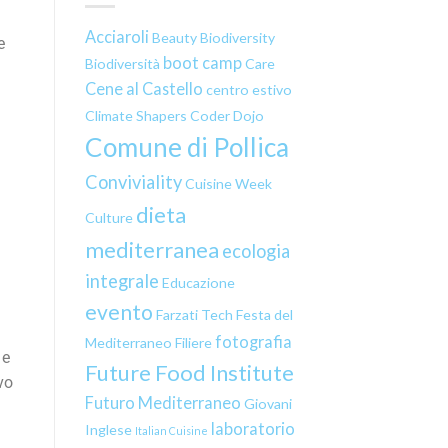
Acciaroli
Beauty
Biodiversity
e
boot camp
Biodiversità
Care
Cene al Castello
centro estivo
Climate Shapers
Coder Dojo
Comune di Pollica
Conviviality
Cuisine Week
dieta
Culture
mediterranea
ecologia
integrale
Educazione
evento
Farzati Tech
Festa del
fotografia
Mediterraneo
Filiere
 e
Future Food Institute
vo
Futuro Mediterraneo
Giovani
laboratorio
Inglese
Italian Cuisine