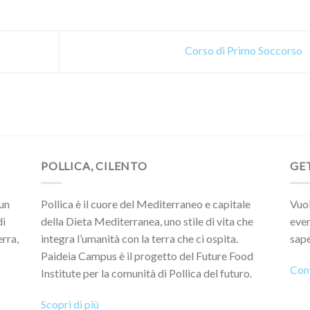
Corso di Primo Soccorso
POLLICA, CILENTO
GE
 un
Pollica è il cuore del Mediterraneo e capitale
Vuoi
di
della Dieta Mediterranea, uno stile di vita che
eve
erra,
integra l’umanità con la terra che ci ospita.
sape
Paideia Campus è il progetto del Future Food
Cont
Institute per la comunità di Pollica del futuro.
Scopri di più