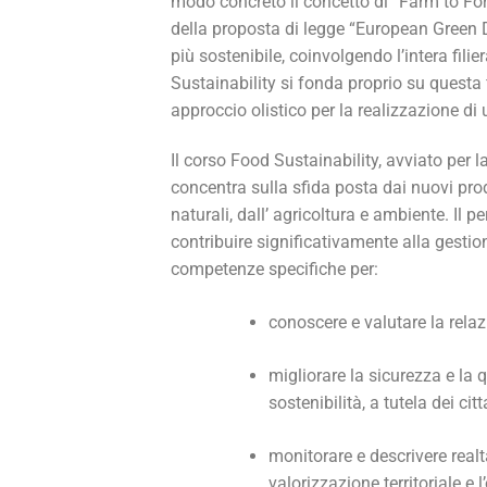
modo concreto il concetto di “Farm to Fo
della proposta di legge “European Green De
più sostenibile, coinvolgendo l’intera fili
Sustainability si fonda proprio su questa 
approccio olistico per la realizzazione di
Il corso Food Sustainability, avviato per l
concentra sulla sfida posta dai nuovi prod
naturali, dall’ agricoltura e ambiente. Il
contribuire significativamente alla gestio
competenze specifiche per:
conoscere e valutare la rela
migliorare la sicurezza e la qu
sostenibilità, a tutela dei cit
monitorare e descrivere real
valorizzazione territoriale e l