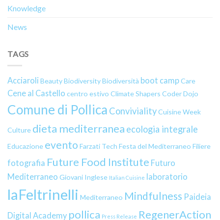
Knowledge
News
TAGS
Acciaroli
boot camp
Beauty
Biodiversity
Biodiversità
Care
Cene al Castello
centro estivo
Climate Shapers
Coder Dojo
Comune di Pollica
Conviviality
Cuisine Week
dieta mediterranea
ecologia integrale
Culture
evento
Educazione
Farzati Tech
Festa del Mediterraneo
Filiere
Future Food Institute
fotografia
Futuro
Mediterraneo
laboratorio
Giovani
Inglese
Italian Cuisine
laFeltrinelli
Mindfulness
Paideia
Mediterraneo
pollica
RegenerAction
Digital Academy
Press Release