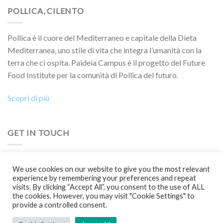
POLLICA, CILENTO
Pollica è il cuore del Mediterraneo e capitale della Dieta
Mediterranea, uno stile di vita che integra l’umanità con la
terra che ci ospita. Paideia Campus è il progetto del Future
Food Institute per la comunità di Pollica del futuro.
Scopri di più
GET IN TOUCH
Vuoi collaborare a un progetto, partecipare a un evento, a un
We use cookies on our website to give you the most relevant
Boot Camp o semplicemente saperne di più?
experience by remembering your preferences and repeat
visits. By clicking “Accept All”, you consent to the use of ALL
Contattaci!
the cookies. However, you may visit "Cookie Settings" to
provide a controlled consent.