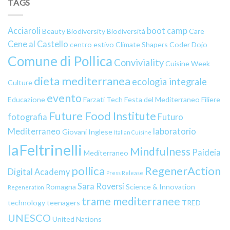
TAGS
Acciaroli
boot camp
Beauty
Biodiversity
Biodiversità
Care
Cene al Castello
centro estivo
Climate Shapers
Coder Dojo
Comune di Pollica
Conviviality
Cuisine Week
dieta mediterranea
ecologia integrale
Culture
evento
Educazione
Farzati Tech
Festa del Mediterraneo
Filiere
Future Food Institute
fotografia
Futuro
Mediterraneo
laboratorio
Giovani
Inglese
Italian Cuisine
laFeltrinelli
Mindfulness
Paideia
Mediterraneo
pollica
RegenerAction
Digital Academy
Press Release
Sara Roversi
Romagna
Science & Innovation
Regeneration
trame mediterranee
technology
teenagers
TRED
UNESCO
United Nations