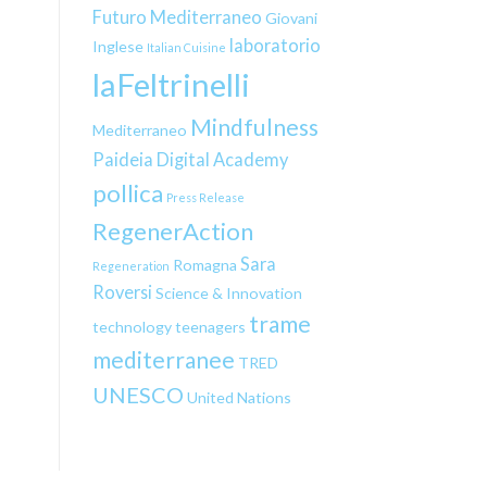
Futuro Mediterraneo
Giovani
laboratorio
Inglese
Italian Cuisine
laFeltrinelli
Mindfulness
Mediterraneo
Paideia Digital Academy
pollica
Press Release
RegenerAction
Sara
Romagna
Regeneration
Roversi
Science & Innovation
trame
technology
teenagers
mediterranee
TRED
UNESCO
United Nations