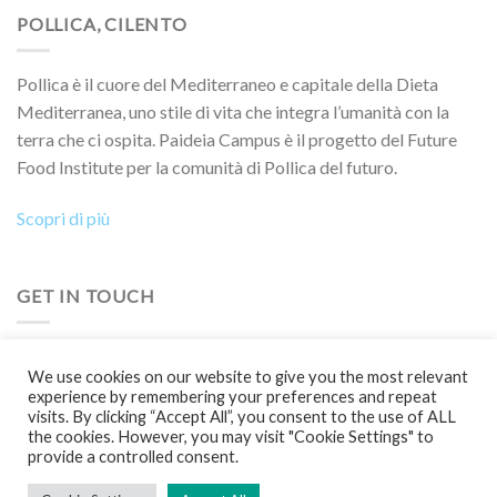
POLLICA, CILENTO
Pollica è il cuore del Mediterraneo e capitale della Dieta
Mediterranea, uno stile di vita che integra l’umanità con la
terra che ci ospita. Paideia Campus è il progetto del Future
Food Institute per la comunità di Pollica del futuro.
Scopri di più
GET IN TOUCH
Vuoi collaborare a un progetto, partecipare a un evento, a un
We use cookies on our website to give you the most relevant
Boot Camp o semplicemente saperne di più?
experience by remembering your preferences and repeat
visits. By clicking “Accept All”, you consent to the use of ALL
Contattaci!
the cookies. However, you may visit "Cookie Settings" to
provide a controlled consent.