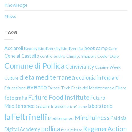
Knowledge
News
TAGS
Acciaroli
boot camp
Beauty
Biodiversity
Biodiversità
Care
Cene al Castello
centro estivo
Climate Shapers
Coder Dojo
Comune di Pollica
Conviviality
Cuisine Week
dieta mediterranea
ecologia integrale
Culture
evento
Educazione
Farzati Tech
Festa del Mediterraneo
Filiere
Future Food Institute
fotografia
Futuro
Mediterraneo
laboratorio
Giovani
Inglese
Italian Cuisine
laFeltrinelli
Mindfulness
Paideia
Mediterraneo
pollica
RegenerAction
Digital Academy
Press Release