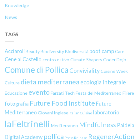
Knowledge
News
TAGS
Acciaroli
boot camp
Beauty
Biodiversity
Biodiversità
Care
Cene al Castello
centro estivo
Climate Shapers
Coder Dojo
Comune di Pollica
Conviviality
Cuisine Week
dieta mediterranea
ecologia integrale
Culture
evento
Educazione
Farzati Tech
Festa del Mediterraneo
Filiere
Future Food Institute
fotografia
Futuro
Mediterraneo
laboratorio
Giovani
Inglese
Italian Cuisine
laFeltrinelli
Mindfulness
Paideia
Mediterraneo
pollica
RegenerAction
Digital Academy
Press Release