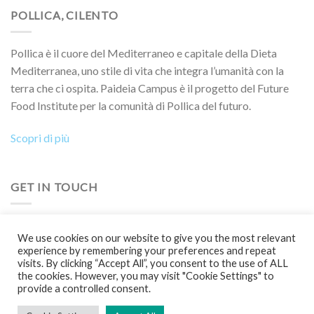
POLLICA, CILENTO
Pollica è il cuore del Mediterraneo e capitale della Dieta
Mediterranea, uno stile di vita che integra l’umanità con la
terra che ci ospita. Paideia Campus è il progetto del Future
Food Institute per la comunità di Pollica del futuro.
Scopri di più
GET IN TOUCH
Vuoi collaborare a un progetto, partecipare a un evento, a un
We use cookies on our website to give you the most relevant
Boot Camp o semplicemente saperne di più?
experience by remembering your preferences and repeat
visits. By clicking “Accept All”, you consent to the use of ALL
Contattaci!
the cookies. However, you may visit "Cookie Settings" to
provide a controlled consent.