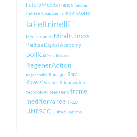
Futuro Mediterraneo
Giovani
laboratorio
Inglese
Italian Cuisine
laFeltrinelli
Mindfulness
Mediterraneo
Paideia Digital Academy
pollica
Press Release
RegenerAction
Sara
Romagna
Regeneration
Roversi
Science & Innovation
trame
technology
teenagers
mediterranee
TRED
UNESCO
United Nations