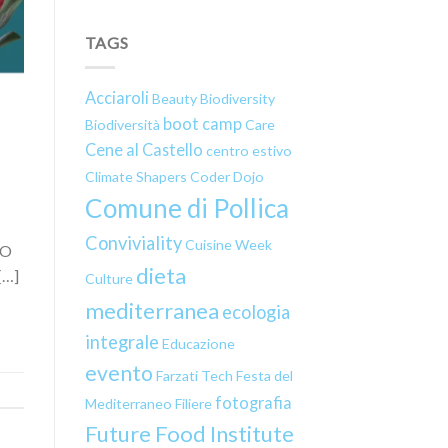
TAGS
Acciaroli
Beauty
Biodiversity
boot camp
Biodiversità
Care
Cene al Castello
centro estivo
Climate Shapers
Coder Dojo
Comune di Pollica
Conviviality
Cuisine Week
IO
dieta
[…]
Culture
mediterranea
ecologia
integrale
Educazione
evento
Farzati Tech
Festa del
fotografia
Mediterraneo
Filiere
Future Food Institute