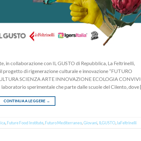
ute, in collaborazione con IL GUSTO di Repubblica, La Feltrinelli,
 il progetto di rigenerazione culturale e innovazione “FUTURO
ULTURA SCIENZA ARTE INNOVAZIONE ECOLOGIA CONVIV
Un laboratorio sperimentale che parte dalle scuole del Cilento, dove 
CONTINUA A LEGGERE
→
ica
,
Future Food Institute
,
Futuro Mediterraneo
,
Giovani
,
ILGUSTO
,
laFeltrinelli