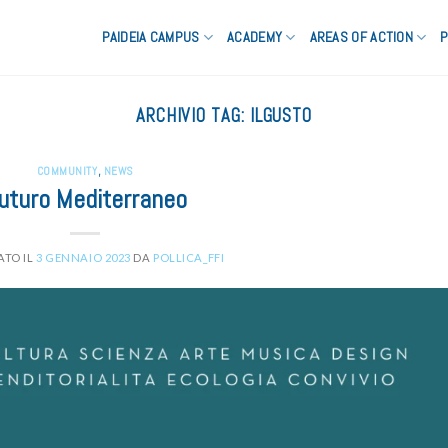
PAIDEIA CAMPUS
ACADEMY
AREAS OF ACTION
P
ARCHIVIO TAG:
ILGUSTO
COMMUNITY
,
NEWS
uturo Mediterraneo
ATO IL
3 GENNAIO 2023
DA
POLLICA_FFI