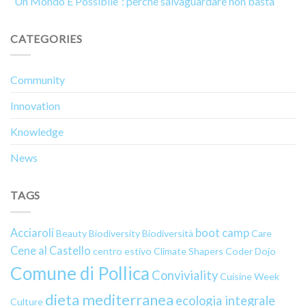
“Un Mondo È Possibile”: perché salvaguardare non basta
CATEGORIES
Community
Innovation
Knowledge
News
TAGS
Acciaroli
boot camp
Beauty
Biodiversity
Biodiversità
Care
Cene al Castello
centro estivo
Climate Shapers
Coder Dojo
Comune di Pollica
Conviviality
Cuisine Week
dieta mediterranea
ecologia integrale
Culture