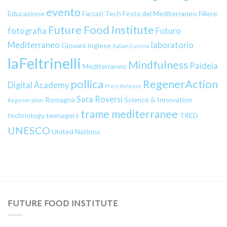
evento
Educazione
Farzati Tech
Festa del Mediterraneo
Filiere
Future Food Institute
fotografia
Futuro
Mediterraneo
laboratorio
Giovani
Inglese
Italian Cuisine
laFeltrinelli
Mindfulness
Paideia
Mediterraneo
pollica
RegenerAction
Digital Academy
Press Release
Sara Roversi
Romagna
Science & Innovation
Regeneration
trame mediterranee
technology
teenagers
TRED
UNESCO
United Nations
FUTURE FOOD INSTITUTE