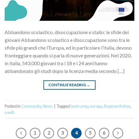
Abbandono scolastico, disoccupazione e stallo: le sfide dei
giovani Abbandono scolastico e disoccupazione sono tra le
sfide più grandi che l’Europa, ed in particolare l’Italia, devono
fronteggiare quando si parla di nuove generazioni. Nel 2020,
in Italia, 543.000 giovani tra i 18 e i 24 anni hanno
abbandonato gli studi dopo la licenza media secondo […]
CONTINUE READING
→
Posted in
Community
,
News
|
Tagged
boot camp
,
europe
,
RegenerAction
,
youth
1
2
3
4
5
6