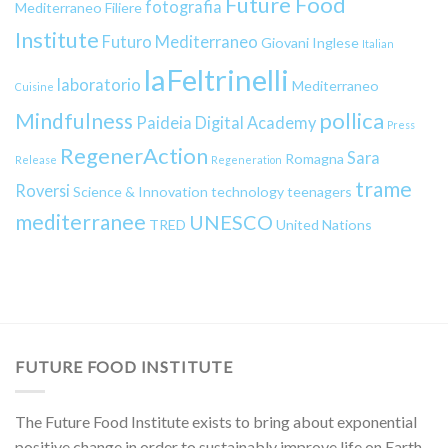
Future Food
fotografia
Mediterraneo
Filiere
Institute
Futuro Mediterraneo
Giovani
Inglese
Italian
laFeltrinelli
laboratorio
Mediterraneo
Cuisine
pollica
Mindfulness
Paideia Digital Academy
Press
RegenerAction
Sara
Romagna
Release
Regeneration
trame
Roversi
Science & Innovation
technology
teenagers
mediterranee
UNESCO
TRED
United Nations
FUTURE FOOD INSTITUTE
The Future Food Institute exists to bring about exponential
positive change in order to sustainably improve life on Earth