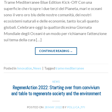
Trame Mediterranee Blue Edition Kick-Off Con una
superficie che ricopre i due terzi del Pianeta, mari e oceani
sono il vero oro blu delle nostre comunità, dei nostri
ecosistemi naturali e delle economie, tanto locali quanto
globali. Celebrare oggi la quattordicesima Giornata
Mondiale degli Oceani è un modo per richiamare l’attenzione
sul tema della cura […]
CONTINUE READING
→
Posted in
Innovation
,
News
|
Tagged
trame mediterranee
NEWS
RegenerAction 2022: Starting over from convivium
and table to regenerate society and the environment
POSTED ON
28 MAY 2022
BY
POLLICA_FFI