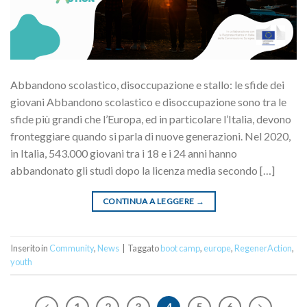
Abbandono scolastico, disoccupazione e stallo: le sfide dei
giovani Abbandono scolastico e disoccupazione sono tra le
sfide più grandi che l’Europa, ed in particolare l’Italia, devono
fronteggiare quando si parla di nuove generazioni. Nel 2020,
in Italia, 543.000 giovani tra i 18 e i 24 anni hanno
abbandonato gli studi dopo la licenza media secondo […]
CONTINUA A LEGGERE
→
Inserito in
Community
,
News
|
Taggato
boot camp
,
europe
,
RegenerAction
,
youth
1
2
3
4
5
6