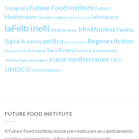
Future Food Institute
fotografia
Futuro
Mediterraneo
laboratorio
Giovani
Inglese
Italian Cuisine
laFeltrinelli
Mindfulness
Paideia
Mediterraneo
pollica
RegenerAction
Digital Academy
Press Release
Sara Roversi
Romagna
Science & Innovation
Regeneration
trame mediterranee
technology
teenagers
TRED
UNESCO
United Nations
FUTURE FOOD INSTITUTE
Il Future Food Institute esiste per realizzare un cambiamento
positivo esponenziale, al fine di migliorare in modo