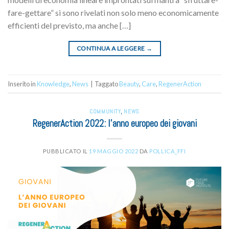
fare-gettare” si sono rivelati non solo meno economicamente
efficienti del previsto, ma anche […]
CONTINUA A LEGGERE
→
Inserito in
Knowledge
,
News
|
Taggato
Beauty
,
Care
,
RegenerAction
COMMUNITY
,
NEWS
RegenerAction 2022: l’anno europeo dei giovani
PUBBLICATO IL
19 MAGGIO 2022
DA
POLLICA_FFI